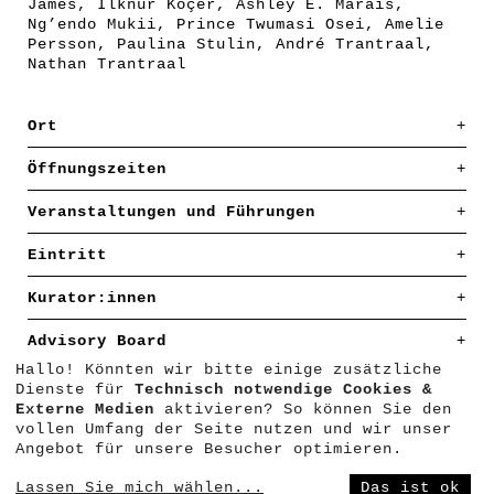
James, Ilknur Koçer, Ashley E. Marais,
Ng’endo Mukii, Prince Twumasi Osei, Amelie
Persson, Paulina Stulin, André Trantraal,
Nathan Trantraal
Ort
Weltkulturen Museum
Öffnungszeiten
Schaumainkai 29
60594 Frankfurt
Mo: geschlossen
Veranstaltungen und Führungen
Mi: 11 – 20 Uhr
Di, Do – So: 11 – 18 Uhr
Öffentliche Führungen sind im Eintrittspreis
Eintritt
enthalten und finden regelmäßig mittwochs um
18 Uhr sowie samstags und sonntags um 15 Uhr
Erwachsene: 7,00 €
Kurator:innen
statt. Eine Anmeldung ist nicht
Ermäßigt: 3,50 €
erforderlich. Zudem findet zur Ausstellung
Freier Eintritt am letzten Samstag im Monat
Kuratorische Leitung: Julia Friedel
Advisory Board
ein umfangreiches Veranstaltungsprogramm
(Außer in der Nacht der Museen und zum
Projektassistenz: Vera Grosch, Chido
statt, dass Sie in unserem
Kalender
oder in
Museumsuferfest). Kinder bis 18 Jahre haben
Macharaga
Hallo! Könnten wir bitte einige zusätzliche
Salim Busuru, Nur Cherubi, Joëlle Épeé
der Übersicht
hier
finden.
freien Eintritt
Mitarbeit: Julia Albrecht, Stephanie Endter,
Dienste für
Technisch notwendige Cookies &
Mandengue
Nadia Greiner, Jan Philipp Kluck, Audrey
Externe Medien
aktivieren? So können Sie den
Peraldi, Heven Teame
vollen Umfang der Seite nutzen und wir unser
Angebot für unsere Besucher optimieren.
Lassen Sie mich wählen
...
Das ist ok