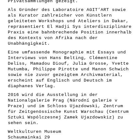
Privatsammlungen gezeigt.
Als Gründer des Laboratoire AGIT’ART sowie
als Kurator zahlreicher von Künstlern
geleiteten Workshops und Ateliers in Dakar,
repräsentiert El Hadji Sys interdisziplinäre
Praxis eine bahnbrechende Position innerhalb
des Kontexts von Afrika nach der
Unabhängigkeit.
Eine umfassende Monographie mit Essays und
Interviews von Hans Belting, Clémentine
Deliss, Mamadou Diouf, Julia Grosse, Yvette
Mutumba, Philippe Pirotte und Manon Schwich
sowie nie zuvor gezeigtem Archivmaterial,
erscheint auf Englisch und Deutsch im
diaphanes Verlag.
2016 wird die Ausstellung in der
Nationalgalerie Prag (
Národní galerie v
Praze
) und im Schloss Ujazdowski, Zentrum
für Zeitgenössische Kunst Warschau (Centrum
Sztuki Wspólczesnej Zamek Ujazdowskiz) zu
sehen sein.
Weltkulturen Museum
Schaumainkai 29