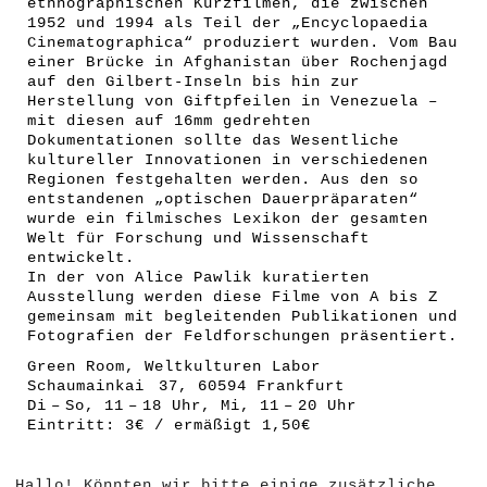
ethnographischen Kurzfilmen, die zwischen
1952 und 1994 als Teil der „Encyclopaedia
Cinematographica“ produziert wurden. Vom Bau
einer Brücke in Afghanistan über Rochenjagd
auf den Gilbert-Inseln bis hin zur
Herstellung von Giftpfeilen in Venezuela –
mit diesen auf 16mm gedrehten
Dokumentationen sollte das Wesentliche
kultureller Innovationen in verschiedenen
Regionen festgehalten werden. Aus den so
entstandenen „optischen Dauerpräparaten“
wurde ein filmisches Lexikon der gesamten
Welt für Forschung und Wissenschaft
entwickelt.
In der von Alice Pawlik kuratierten
Ausstellung werden diese Filme von A bis Z
gemeinsam mit begleitenden Publikationen und
Fotografien der Feldforschungen präsentiert.
Green Room, Weltkulturen Labor
Schaumainkai 37, 60594 Frankfurt
Di – So, 11 – 18 Uhr, Mi, 11 – 20 Uhr
Eintritt: 3€ / ermäßigt 1,50€
Hallo! Könnten wir bitte einige zusätzliche