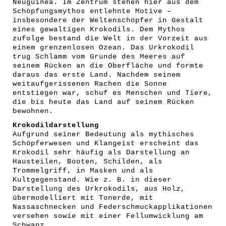
Neuguinea. Im Zentrum stehen hier aus dem
Schöpfungsmythos entlehnte Motive –
insbesondere der Weltenschöpfer in Gestalt
eines gewaltigen Krokodils. Dem Mythos
zufolge bestand die Welt in der Vorzeit aus
einem grenzenlosen Ozean. Das Urkrokodil
trug Schlamm vom Grunde des Meeres auf
seinem Rücken an die Oberfläche und formte
daraus das erste Land. Nachdem seinem
weitaufgerissenen Rachen die Sonne
entstiegen war, schuf es Menschen und Tiere,
die bis heute das Land auf seinem Rücken
bewohnen.
Krokodildarstellung
Aufgrund seiner Bedeutung als mythisches
Schöpferwesen und Klangeist erscheint das
Krokodil sehr häufig als Darstellung an
Hausteilen, Booten, Schilden, als
Trommelgriff, in Masken und als
Kultgegenstand. Wie z. B. in dieser
Darstellung des Urkrokodils, aus Holz,
übermodelliert mit Tonerde, mit
Nassaschnecken und Federschmuckapplikationen
versehen sowie mit einer Fellumwicklung am
Schwanz.